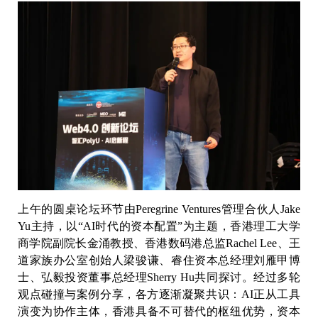
上午的圆桌论坛环节由Peregrine Ventures管理合伙人Jake
Yu主持，以“AI时代的资本配置”为主题，香港理工大学
商学院副院长金涌教授、香港数码港总监Rachel Lee、王
道家族办公室创始人梁骏谦、睿住资本总经理刘雁甲博
士、弘毅投资董事总经理Sherry Hu共同探讨。经过多轮
观点碰撞与案例分享，各方逐渐凝聚共识：AI正从工具
演变为协作主体，香港具备不可替代的枢纽优势，资本