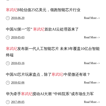
寒武纪
B轮估值25亿美元，领跑智能芯片行业
2018-06-20
Read More
->
中国AI第一“芯”
寒武纪
首款AI云处理器来了
2018-05-03
Read More
->
寒武纪
发布新一代人工智能芯片 未来3年覆盖10亿台智能
终端
2018-03-16
Read More
->
中国AI芯片玩家盘点，除了
寒武纪
/中星微还有谁？
2018-02-06
Read More
->
华为牵手
寒武纪
搅动AI大潮 “中科院系”成市场生力军
2017-09-05
Read More
->