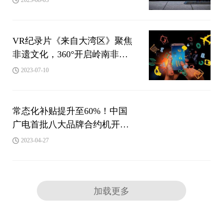
VR纪录片《来自大湾区》聚焦
非遗文化，360°开启岭南非遗
时光之旅
2023-07-10
常态化补贴提升至60%！中国
广电首批八大品牌合约机开
售！
2023-04-27
加载更多