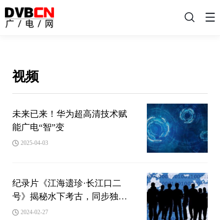
搜
索
视频
未来已来！华为超高清技术赋
能广电“智”变
2025-04-03
纪录片《江海遗珍·长江口二
号》揭秘水下考古，同步独家
登陆百视通大屏
2024-02-27