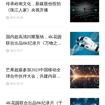
传承岭南文化，新媒股份投拍
《珠江人家》央视开播
2023-10-20
国内超高清闪耀戛纳，4K花园
联合出品8K纪录片《万物之生
·贵州篇》亮相MIPCOM 2023
2023-10-17
芒果超媒参加2023中国移动全
球合作伙伴大会，共建内容科
技融合的数智未来
2023-10-16
4K花园联合出品8K纪录片《千