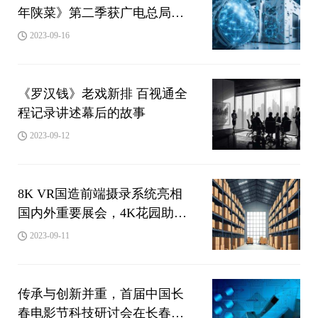
年陕菜》第二季获广电总局
2023年季度推优
2023-09-16
《罗汉钱》老戏新排 百视通全
程记录讲述幕后的故事
2023-09-12
8K VR国造前端摄录系统亮相
国内外重要展会，4K花园助推
超高清技术迈向新视界
2023-09-11
传承与创新并重，首届中国长
春电影节科技研讨会在长春举