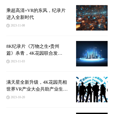
乘超高清+VR的东风，纪录片
进入全新时代
2023-11-08
8K纪录片《万物之生•贵州
篇》杀青，4K花园联合发
布“超高清自然影像合作计划”
2023-11-03
满天星全新升级，4K花园亮相
世界VR产业大会共助产业生态
协同发展
2023-10-20