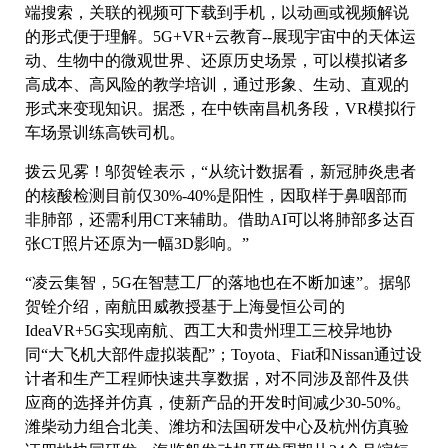
端搜索，关联的视频可下载到手机，以动画或视频解说
的形式便于理解。5G+VR+云教育--展现宇宙中的天体运
动、生物中的微观世界、还原历史场景，可以模拟诸多
高成本、高风险的教学培训，通过形象、生动、直观的
形式来变现知识。据悉，在中铁南昌机务段，VR模拟行
车场景训练高铁司机。
拨云见雾！邬贺铨表示，“从统计数据看，新冠肺炎患者
的核酸检测目前仅30%-40%是阳性，因取样于鼻咽部而
非肺部，还需利用CT来辅助。借助AI可以将肺部多达百
张CT照片还原为一幅3D影响。”
“凌云集智，5G在智慧工厂的落地也在不断加速”。据邬
贺铨介绍，南航田威教授基于上海曼恒公司的
IdeaVR+5G实现南航、西工大和贵州理工三校异地协
同“大飞机大部件虚拟装配”；Toyota、Fiat和Nissan通过设
计者和生产工程师快速共享数据，对不同涉及部件及供
应商的选择并仿真，使新产品的开发时间减少30-50%。
潍柴动力组合北美、潍坊和法国研发中心及杭州仿真验