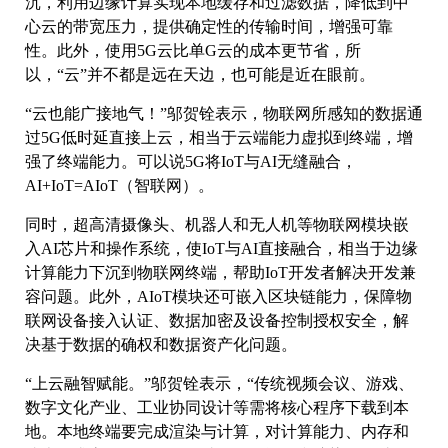
沉，利用边缘计算实现本地缓存和过滤数据，降低到中
心云的带宽压力，提供确定性的传输时间，增强可靠
性。此外，使用5G云比单G云的成本更节省，所
以，“云”并不都是远在天边，也可能是近在眼前。
“云也能广接地气！”邬贺铨表示，物联网所感知的数据通
过5G低时延直接上云，相当于云端能力虚拟到终端，增
强了终端能力。可以说5G将IoT与AI无缝融合，
AI+IoT=AIoT（智联网）。
同时，超高清摄像头、机器人和无人机等物联网模块嵌
入AI芯片和操作系统，使IoT与AI直接融合，相当于边缘
计算能力下沉到物联网终端，帮助IoT开发者解决开发兼
容问题。此外，AIoT模块还可嵌入区块链能力，保障物
联网设备接入认证、数据加密及设备控制授权安全，解
决基于数据的确权和数据资产化问题。
“上云融智赋能。”邬贺铨表示，“传统视频会议、游戏、
数字文化产业、工业协同设计等需将核心程序下载到本
地。本地终端要完成渲染与计算，对计算能力、内存和