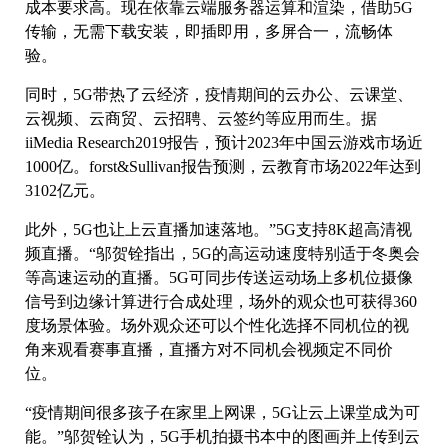
成本要求高。现在依靠云端服务器运算和渲染，借助5G
传输，无需下载安装，即插即用，多屏合一，流畅体
验。
同时，5G带热了云经济，疫情期间的云办公、云课堂、
云视频、云商贸、云招聘、云签约等应用而生。据
iiMedia Research2019报告，预计2023年中国云游戏市场近
1000亿。forst&Sullivan报告预测，云教育市场2022年达到
3102亿元。
此外，5G也让上云直播加速落地。”5G支持8K超高清视
频直播。“邬贺铨指出，5G的高运动速度特别适于冬奥会
等高速运动的直播。5G可同步传送运动场上多机位摄像
信号到边缘计算进行合成处理，场外的观众也可获得360
度场景体验。场外观众还可以个性化选择不同机位的视
角来观看赛事直播，直播方对不同机会视频定不同价
位。
“疫情期间很多孩子在家里上网课，5G让云上课堂成为可
能。”邬贺铨认为，5G手机拍摄书本中的图画并上传到云