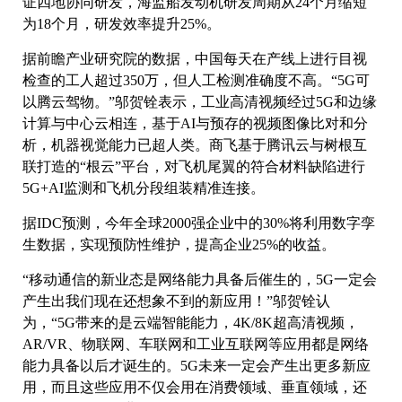
证四地协同研发，海监船发动机研发周期从24个月缩短
为18个月，研发效率提升25%。
据前瞻产业研究院的数据，中国每天在产线上进行目视
检查的工人超过350万，但人工检测准确度不高。“5G可
以腾云驾物。”邬贺铨表示，工业高清视频经过5G和边缘
计算与中心云相连，基于AI与预存的视频图像比对和分
析，机器视觉能力已超人类。商飞基于腾讯云与树根互
联打造的“根云”平台，对飞机尾翼的符合材料缺陷进行
5G+AI监测和飞机分段组装精准连接。
据IDC预测，今年全球2000强企业中的30%将利用数字孪
生数据，实现预防性维护，提高企业25%的收益。
“移动通信的新业态是网络能力具备后催生的，5G一定会
产生出我们现在还想象不到的新应用！”邬贺铨认
为，“5G带来的是云端智能能力，4K/8K超高清视频，
AR/VR、物联网、车联网和工业互联网等应用都是网络
能力具备以后才诞生的。5G未来一定会产生出更多新应
用，而且这些应用不仅会用在消费领域、垂直领域，还