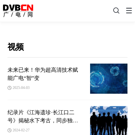
搜
索
视频
未来已来！华为超高清技术赋
能广电“智”变
2025-04-03
纪录片《江海遗珍·长江口二
号》揭秘水下考古，同步独家
登陆百视通大屏
2024-02-27