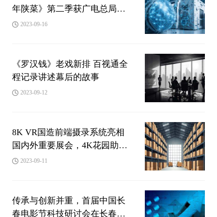
年陕菜》第二季获广电总局
2023年季度推优
2023-09-16
《罗汉钱》老戏新排 百视通全
程记录讲述幕后的故事
2023-09-12
8K VR国造前端摄录系统亮相
国内外重要展会，4K花园助推
超高清技术迈向新视界
2023-09-11
传承与创新并重，首届中国长
春电影节科技研讨会在长春举