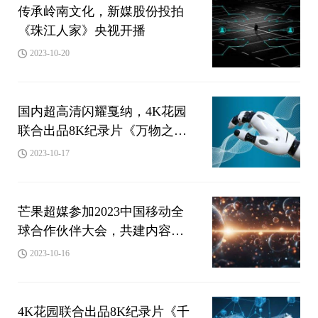
传承岭南文化，新媒股份投拍
《珠江人家》央视开播
2023-10-20
国内超高清闪耀戛纳，4K花园
联合出品8K纪录片《万物之生
·贵州篇》亮相MIPCOM 2023
2023-10-17
芒果超媒参加2023中国移动全
球合作伙伴大会，共建内容科
技融合的数智未来
2023-10-16
4K花园联合出品8K纪录片《千