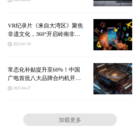
VR纪录片《来自大湾区》聚焦
非遗文化，360°开启岭南非遗
时光之旅
2023-07-10
常态化补贴提升至60%！中国
广电首批八大品牌合约机开
售！
2023-04-27
加载更多