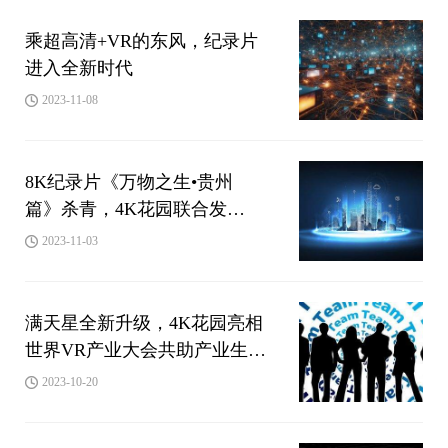
乘超高清+VR的东风，纪录片
进入全新时代
2023-11-08
8K纪录片《万物之生•贵州
篇》杀青，4K花园联合发
布“超高清自然影像合作计划”
2023-11-03
满天星全新升级，4K花园亮相
世界VR产业大会共助产业生态
协同发展
2023-10-20