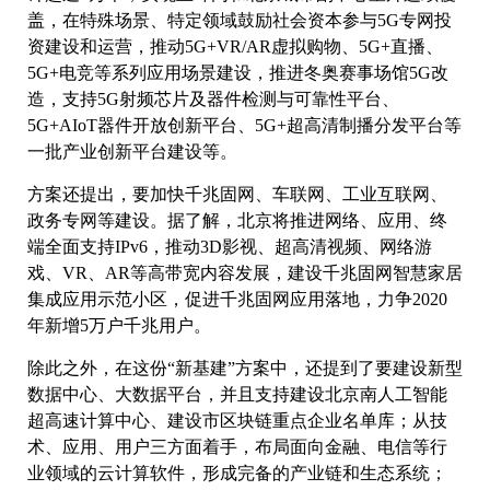
盖，在特殊场景、特定领域鼓励社会资本参与5G专网投
资建设和运营，推动5G+VR/AR虚拟购物、5G+直播、
5G+电竞等系列应用场景建设，推进冬奥赛事场馆5G改
造，支持5G射频芯片及器件检测与可靠性平台、
5G+AIoT器件开放创新平台、5G+超高清制播分发平台等
一批产业创新平台建设等。
方案还提出，要加快千兆固网、车联网、工业互联网、
政务专网等建设。据了解，北京将推进网络、应用、终
端全面支持IPv6，推动3D影视、超高清视频、网络游
戏、VR、AR等高带宽内容发展，建设千兆固网智慧家居
集成应用示范小区，促进千兆固网应用落地，力争2020
年新增5万户千兆用户。
除此之外，在这份“新基建”方案中，还提到了要建设新型
数据中心、大数据平台，并且支持建设北京南人工智能
超高速计算中心、建设市区块链重点企业名单库；从技
术、应用、用户三方面着手，布局面向金融、电信等行
业领域的云计算软件，形成完备的产业链和生态系统；