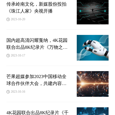
传承岭南文化，新媒股份投拍
《珠江人家》央视开播
2023-10-20
国内超高清闪耀戛纳，4K花园
联合出品8K纪录片《万物之生
·贵州篇》亮相MIPCOM 2023
2023-10-17
芒果超媒参加2023中国移动全
球合作伙伴大会，共建内容科
技融合的数智未来
2023-10-16
4K花园联合出品8K纪录片《千