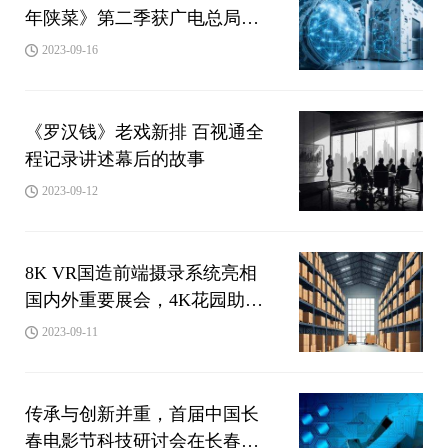
年陕菜》第二季获广电总局
2023年季度推优
2023-09-16
《罗汉钱》老戏新排 百视通全
程记录讲述幕后的故事
2023-09-12
8K VR国造前端摄录系统亮相
国内外重要展会，4K花园助推
超高清技术迈向新视界
2023-09-11
传承与创新并重，首届中国长
春电影节科技研讨会在长春举