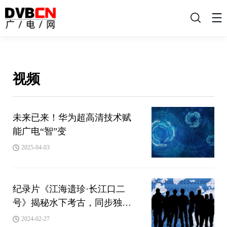
搜
索
视频
未来已来！华为超高清技术赋
能广电“智”变
2025-04-03
纪录片《江海遗珍·长江口二
号》揭秘水下考古，同步独家
登陆百视通大屏
2024-02-27