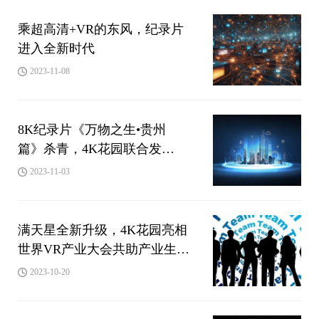
乘超高清+VR的东风，纪录片
进入全新时代
2023-11-08
8K纪录片《万物之生•贵州
篇》杀青，4K花园联合发
布“超高清自然影像合作计划”
2023-11-03
满天星全新升级，4K花园亮相
世界VR产业大会共助产业生态
协同发展
2023-10-20