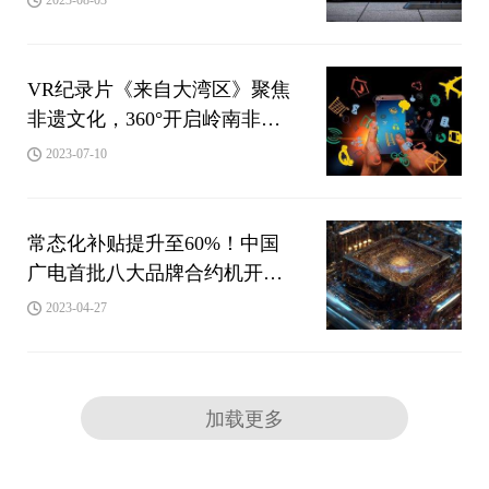
VR纪录片《来自大湾区》聚焦
非遗文化，360°开启岭南非遗
时光之旅
2023-07-10
常态化补贴提升至60%！中国
广电首批八大品牌合约机开
售！
2023-04-27
加载更多