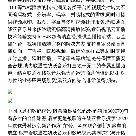
量音视频数据通过在云端转码成适合在移动端、PC、
OTT等终端播放的格式,满足各类平台将视频文件转为不
同编码格式、分辨率、码率、封装格式的需求,同时可提
供视频水印、截图、字幕等多种视频处理服务,为联通在
线沃音乐带来多终端流畅高清播放体验;数码视讯云直播
技术能够支持5G+4K超高清直播,提供直播推流端、云直
播平台、视频播放端完整的解决方案,支持自定义设置直
播页面、广告栏、暖场视频、微信分享样式等,同时支持
实时监播、延时直播、评论审核等功能,充分保障直播安
全合规,助力联通在线沃音乐打造独一无二的专属直播频
道。结合联通在线沃音乐强大的运营商通信资源以及多
方位的业务应用场景资源,双方的结合非常值得期待。
中国联通和数码视讯(股票简称及代码:数码科技300079)有
着多年的合作渊源,后者更是被联通在线沃音乐授予“2020
年度优秀科技创新合作方”荣誉。本次联合创新实验室的
成立,标志着联通在线沃音乐和数码视讯共同探究与开拓