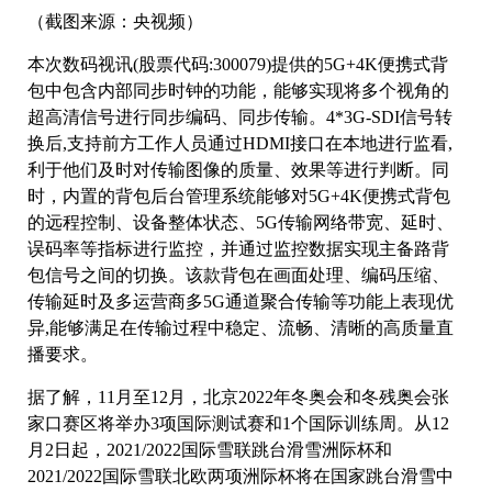
（截图来源：央视频）
本次数码视讯(股票代码:300079)提供的5G+4K便携式背
包中包含内部同步时钟的功能，能够实现将多个视角的
超高清信号进行同步编码、同步传输。4*3G-SDI信号转
换后,支持前方工作人员通过HDMI接口在本地进行监看,
利于他们及时对传输图像的质量、效果等进行判断。同
时，内置的背包后台管理系统能够对5G+4K便携式背包
的远程控制、设备整体状态、5G传输网络带宽、延时、
误码率等指标进行监控，并通过监控数据实现主备路背
包信号之间的切换。该款背包在画面处理、编码压缩、
传输延时及多运营商多5G通道聚合传输等功能上表现优
异,能够满足在传输过程中稳定、流畅、清晰的高质量直
播要求。
据了解，11月至12月，北京2022年冬奥会和冬残奥会张
家口赛区将举办3项国际测试赛和1个国际训练周。从12
月2日起，2021/2022国际雪联跳台滑雪洲际杯和
2021/2022国际雪联北欧两项洲际杯将在国家跳台滑雪中