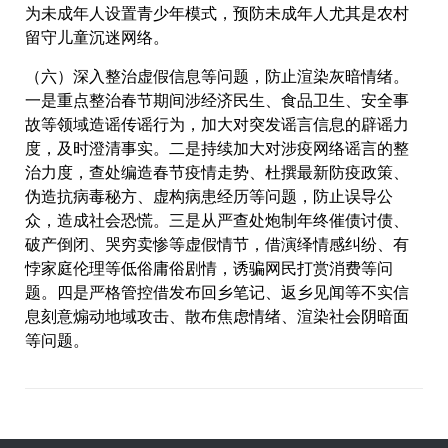
为未成年人设置青少年模式，预防未成年人尤其是农村
留守儿童沉迷网络。
（六）深入整治虚假信息等问题，防止渲染灰暗情绪。
一是重点整治春节期间涉经济民生、食品卫生、安全事
故等领域造谣传谣行为，加大对突发谣言信息的辟谣力
度，及时澄清事实。二是持续加大对涉疫网络谣言的整
治力度，查处编造春节疫情走势、杜撰最新防疫政策、
伪造抗病毒秘方、虚构病患经历等问题，防止误导公
众，造成社会恐慌。三是从严查处炮制年终催债讨债、
破产倒闭、哭穷卖惨等虚假情节，借演绎情感纠纷、有
悖家庭伦理等低俗庸俗剧情，诱骗网民打赏消费等问
题。四是严格管控借发布回乡笔记、返乡见闻等不实信
息刻意煽动地域攻击、散布焦虑情绪、渲染社会阴暗面
等问题。