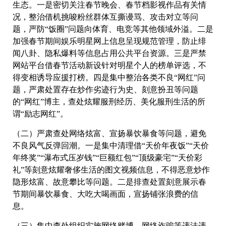
生态。一是密切关注春节晚会、春节档影视作品有关情
况，整治借机挑唆粉丝群体互撕谩骂、攻击对立等问
题，严防“饭圈”问题向体育、电竞等其他领域外溢。二是
加强春节期间娱乐明星网上信息呈现规范管理，防止绯
闻八卦、隐私爆料等信息占用公共平台资源。三是严禁
网站平台借春节活动新设针对明星个人的榜单评选，不
得变相诱导应援打榜。四是集中整治各类不良“网红”问
题，严肃处置存在炒作劣迹行为史、刻意扮丑等问题
的“网红”博主，查处炫耀服刑经历、美化服刑生活的所
谓“励志网红”。
（二）严肃查处网络炫富、宣扬暴饮暴食等问题，避免
不良风气反弹回潮。一是集中清理借“天价年夜饭”“天价
年终奖”“瀑布式压岁钱”“巨额红包”“顶级豪宅”“天价彩
礼”等刻意炫耀奢侈生活的图文视频信息，不得恶意炒作
隐形炫富、故意攀比等问题。二是排查处置刻意展示春
节期间暴饮暴食、大吃大喝画面，宣扬铺张浪费的信
息。
（三）集中查处组织实施网络赌博、网络诈骗等违法违