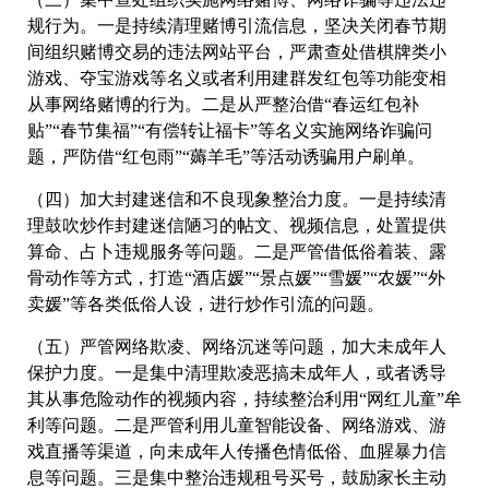
规行为。一是持续清理赌博引流信息，坚决关闭春节期
间组织赌博交易的违法网站平台，严肃查处借棋牌类小
游戏、夺宝游戏等名义或者利用建群发红包等功能变相
从事网络赌博的行为。二是从严整治借“春运红包补
贴”“春节集福”“有偿转让福卡”等名义实施网络诈骗问
题，严防借“红包雨”“薅羊毛”等活动诱骗用户刷单。
（四）加大封建迷信和不良现象整治力度。一是持续清
理鼓吹炒作封建迷信陋习的帖文、视频信息，处置提供
算命、占卜违规服务等问题。二是严管借低俗着装、露
骨动作等方式，打造“酒店媛”“景点媛”“雪媛”“农媛”“外
卖媛”等各类低俗人设，进行炒作引流的问题。
（五）严管网络欺凌、网络沉迷等问题，加大未成年人
保护力度。一是集中清理欺凌恶搞未成年人，或者诱导
其从事危险动作的视频内容，持续整治利用“网红儿童”牟
利等问题。二是严管利用儿童智能设备、网络游戏、游
戏直播等渠道，向未成年人传播色情低俗、血腥暴力信
息等问题。三是集中整治违规租号买号，鼓励家长主动