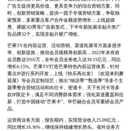
广告主提供更高价值、更具竞争力的综合营销方案。同
时，创新营销策略，提供一揽子专项营销方案，争取独
家预算，多家重点客户合作金额逆势增长；上线超级
秀、裸眼3D秀等广告新形式，下半年新拓展非贴片类广
告品牌32个，实现非贴片硬广增收。
芒果TV在内容运营、活动营销、渠道拓展等方面多措并
举、创新提效，推动会员规模再创新高，2022年末有效
会员数达5916万，全年会员业务收入达39.15亿元，同比
增长6.15%。芒果TV打造芒果特色内容运营体系，针对
重点IP进行系列开发，上线《快乐再出发》《欢迎来到蘑
菇屋》等会员定制综艺；推出“纳凉季”“甄选季”等多个主
题季整合营销活动和向往卡、密逃卡、天下长河卡等多
款IP限定卡，满足不同消费群体需求；强化渠道覆盖和拉
新，打造中国移动“芒果卡”、华芒融合会员等重磅会员产
品。
运营商业务方面，报告期内，实现营业收入25.09亿元，
同比增长18.36%，继续保持稳健增长势头。省外业务方