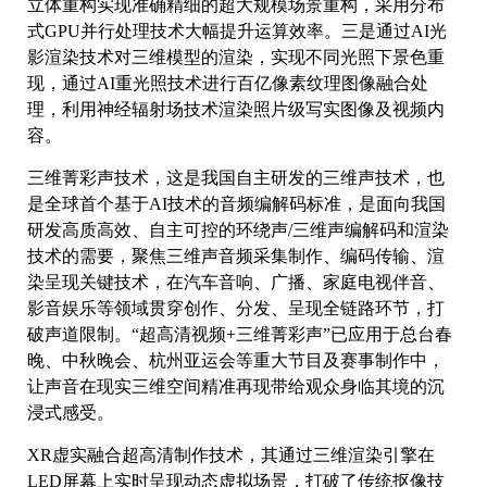
立体重构实现准确精细的超大规模场景重构，采用分布
式GPU并行处理技术大幅提升运算效率。三是通过AI光
影渲染技术对三维模型的渲染，实现不同光照下景色重
现，通过AI重光照技术进行百亿像素纹理图像融合处
理，利用神经辐射场技术渲染照片级写实图像及视频内
容。
三维菁彩声技术，这是我国自主研发的三维声技术，也
是全球首个基于AI技术的音频编解码标准，是面向我国
研发高质高效、自主可控的环绕声/三维声编解码和渲染
技术的需要，聚焦三维声音频采集制作、编码传输、渲
染呈现关键技术，在汽车音响、广播、家庭电视伴音、
影音娱乐等领域贯穿创作、分发、呈现全链路环节，打
破声道限制。“超高清视频+三维菁彩声”已应用于总台春
晚、中秋晚会、杭州亚运会等重大节目及赛事制作中，
让声音在现实三维空间精准再现带给观众身临其境的沉
浸式感受。
XR虚实融合超高清制作技术，其通过三维渲染引擎在
LED屏幕上实时呈现动态虚拟场景，打破了传统抠像技