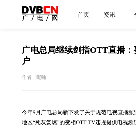
首页
资讯
有线电视
智慧广电
智能终端
5G宽带
IPTV
OTT
广电总局继续剑指OTT直播
户
作者：呢喃
今年9月广电总局新下发了关于规范电视直播频
地区“死灰复燃”的变相OTT TV违规提供电视