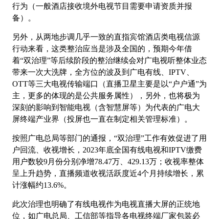
行为（一般酒店接收境外电视节目需要申请资质并报
备）。
另外，从两地步调几乎一致的直指宾馆酒店类电视信源
行动来看，这类整治应当是涉及全国的，预期今年借
着“双治理”等后续阶段的整治继续会对广电视听整体业态
带来一次大洗牌，全方位的波及到广电有线、IPTV、
OTT等三大电视传输端口（直播卫星主要是以“户户通”为
主，更多的体现的是公共服务属性），另外，也将极为
深刻的影响到智能电视（含智慧屏等）为代表的广电大
屏终端产业界（投屏也一直在制定相关管理标准）。
按照广电总局等部门的通报，“双治理”工作有效促进了用
户回流、收视增长，2023年底全国有线电视和IPTV缴费
用户数较9月份分别净增78.47万、429.13万；收视率整体
呈上升趋势，直播频道收视活跃度近4个月持续增长，累
计涨幅约13.6%。
此次治理也明确了有线电视作为电视直播大屏的正统地
位，如广电总局、工信部等指导各电视终端厂家包装必