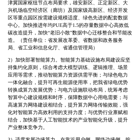
津冀国家枢纽节点布局要求，雄安新区、正定新区、大
兴机场临空经济区（廊坊）及国家级高新区、经济开发
区等重点园区按需建设规模适度、绿色先进的配套数据
中心。加快推进年均PUE高于1.5的存量数据中心高效低
碳改造提升，加快“老旧小散”数据中心迁移整合和节能改
造。（责任单位：省发展改革委、省数据和政务服务
局、省工业和信息化厅、省通信管理局）
2）加快部署智能算力。智能算力基础设施布局建设应坚
持集约化原则，综合考虑大模型训练、逻辑推理、场景
应用等需求，推动智能算力资源供需平衡；与绿色电力
一体化融合，提升可再生能源使用率，把我省绿电优势
转换成算力发展优势；与电力设施联动布局，统筹考虑
智算中心建设规模和时序，保障数据中心用电需要；与
高速算力网络建设相结合，提升算力网络传输效能，强
化对智能算力高效利用的支持力度；与优势行业禀赋相
结合，加快基于人工智能技术的产业智能化升级，提升
产业整体竞争力。
3）适度发展边缘算力。在靠近用户侧、网络边缘侧，按