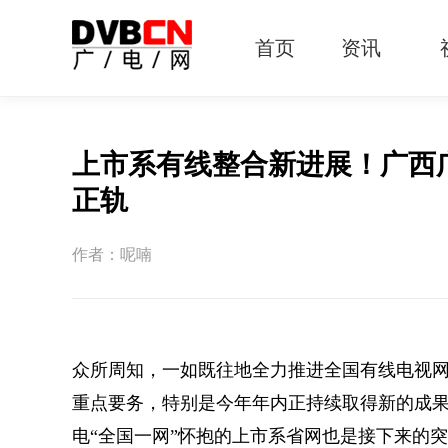
首页
资讯
有线电视
智慧广电
智能终端
5G宽带
IPTV
OTT
上市系有线整合新进展！广西
正轨
作者：呢喃
众所周知，一如既往地全力推进全国有线电视网
重点要务，特别是今年年内正持续取得新的成
电“全国一网”怀抱的上市系省网也是接下来的