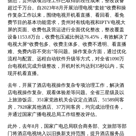
据悉，贵州该项治理工作已取得阶段性成果，整改设备
超过千万台。自2023年8月开展治理电视“套娃”收费和操
作复杂工作以来，围绕电视开机看直播、看回看、看免
费节目的基本功能需求，贵州对有线电视和IPTV电视大
屏的页面、收费包及营运进行全面优化整改，整改覆盖
设备1153.8万台，收费包压减比例达76.45%，有效解决了
电视大屏“收费包多、收费主体多、收费不透明、看直播
难、免费内容不突出”等问题。操作复杂方面，通过优化
流程与配置、远程自动软件升级等方式，对全省1090万
台电视机完成升级整改，开机时长均达到35秒以内，实
现开机看直播。
去年，开展了酒店电视操作复杂专项治理工作，解决酒
店电视操作复杂、观看体验差等问题。全省三星级及以
上旅游饭店、351家党政机关会议定点酒店、51589间客
房，7928家其他酒店、37万间客房，均完成治理任务，
并通过国家广播电视总局工作组整改评估。
此外，去年8月，国家广电总局联合商务部、文旅部等部
门将酒店电视纳入以旧换新支持范围，提升酒店服务品