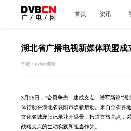
首页
资讯
有线电视
智慧广电
智能终端
5G宽带
IPTV
OTT
湖北省广播电视新媒体联盟成
作者：dvbcn编辑
3月26日，“奋勇争先 建成支点 谱写新篇”
体行动在湖北省襄阳市焕新启动。来自全省各地
文化名城襄阳记录花开盛景，报道文旅亮点，
战略支点的生动实践和担当作为。