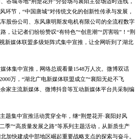
、谷城等地“荆楚花开”分会场与襄阳主会场适时连线，
采风环节，“中国唐城”对传统文化的创新性传承与发展，
汽车股份公司、东风康明斯发电机有限公司的全流程数字
，让记者们纷纷赞叹“有特色”“创意潮”“厉害啦”！“荆
电视新媒体联盟多级矩阵式集中宣推，让全网听到了湖北
媒体集中宣推，网络总观看量1548万人次。微博双话
超2000万，“湖北广电新媒体联盟成立”“襄阳无处不飞
百余家主流新媒体、微博抖音等互动新媒体平台共采制编
主题集中宣推活动贯穿全年，继“荆楚花开·襄阳好风
第二季”“高质量发展之路”等系列主题活动，从新质生产
湖北加快建成中部地区崛起重要战略支点的探索与奋斗。