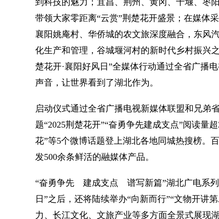
到科技的魅力；宜昌、荆州、黄冈、十堰、枣阳
带领大家零距离“云赏”荆楚花开盛景；在媒体
襄阳姚庵村、华侨城的农文旅深度融合，东风
化生产和管理，谷城堰河村的新时代乡村振兴之路
楚花开·襄阳好风日”全媒体行动通过全省广播
声音，让世界看到了湖北作为。
启动仪式通过全省广播电视新媒体联盟和兄弟省
题“2025荆楚花开”“奋勇争先建成支点”阅读量
花”等5个微博话题登上湖北各地同城热搜榜。
发500余条鲜活的融媒体产品。
“奋勇争先 建成支点 谱写新篇”湖北广电系列
日”之后，还将陆续举办“向新而行”“文物开讲
力、长江文化、文旅产业等多方面全景式展现