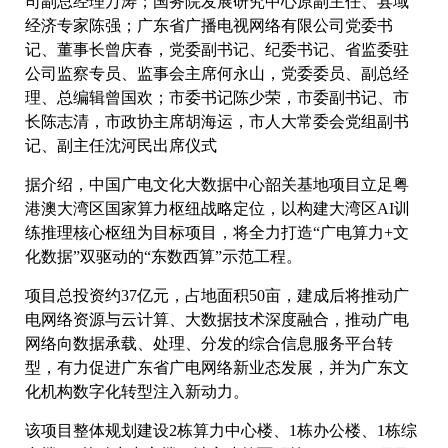
司副总经理万涛；国务院发展研究中心原副主任、县域
经济专家陈强；广东省广播电视网络有限公司党委书
记、董事长曾庆春，党委副书记、纪委书记、省监委驻
公司监察专员、监事会主席何永山，党委委员、副总经
理、总编辑曾国欢；市委书记陈少荣，市委副书记、市
长陈志清，市政协主席胡海运，市人大常委会党组副书
记、副主任沈河民出席仪式
据介绍，中国广电文化大数据中心韶关基地项目立足粤
港澳大湾区国家算力枢纽战略定位，以构建大湾区AI训
练推理核心枢纽为目标项目，将全力打造“广电算力+文
化数据”双驱动的“东数西算”示范工程。
项目总投资约37亿元，占地面积50亩，建成后将推动广
电网络资源与云计算、大数据技术深度融合，推动广电
网络向数据承载、处理、分发的综合信息服务平台转
型，有力促进广东省广电网络新业态发展，并为广东文
化机构数字化转型注入新动力。
该项目整体规划建设2栋算力中心楼、1栋办公楼、1栋综