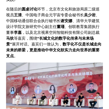
在随后的
圆桌讨论
环节，北京市文化和旅游局原二级巡
视员
王清
、中国电子商会元宇宙专委会秘书长
吴少岩
、
中国移动通信联合会执行秘书长
谢安娜
、清华大学建筑
设计学院文旅研究中心副主任
董瑾
、创联教育集团执行
董事
李嘉
，以及北京视果空间智能科技有限公司副总裁
马狄
等嘉宾，围绕
“长城文化的数字化传承与未来场
景”
展开对话。嘉宾们一致认为，
数字化不仅是长城走向
未来的桥梁，更是推动中华文化软实力走向世界的重要
支点
。