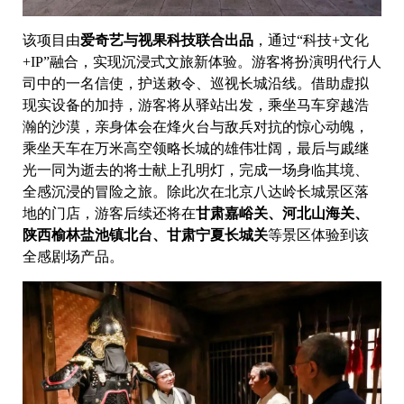
该项目由
爱奇艺与视果科技联合出品
，通过“科技+文化
+IP”融合，实现沉浸式文旅新体验。游客将扮演明代行人
司中的一名信使，护送敕令、巡视长城沿线。借助虚拟
现实设备的加持，游客将从驿站出发，乘坐马车穿越浩
瀚的沙漠，亲身体会在烽火台与敌兵对抗的惊心动魄，
乘坐天车在万米高空领略长城的雄伟壮阔，最后与戚继
光一同为逝去的将士献上孔明灯，完成一场身临其境、
全感沉浸的冒险之旅。除此次在北京八达岭长城景区落
地的门店，游客后续还将在
甘肃嘉峪关、河北山海关、
陕西榆林盐池镇北台、甘肃宁夏长城关
等景区体验到该
全感剧场产品。