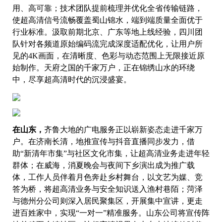
用、高可靠；技术团队提前梳理并优化全省传输链路，
使超高清信号流畅覆盖蜀山锦水，端到端质量全面优于
行业标准。汲取前期北京、广东等地上线经验，四川团
队针对各频道原始编码流完成深度适配优化，让用户所
见的4K画面，在清晰度、色彩与动态范围上无限接近原
始制作。天府之国的千家万户，正在锦绣山水的环绕
中，尽享超高清时代的沉浸盛宴。
在山东，
齐鲁大地的广电服务正以崭新姿态走进千家万
户。在济南长清，地推宣传与抖音直播同步发力，借
助“新清年市集”与社区文化市集，让超高清业务走进年轻
群体；在威海，消夏晚会与夜间下乡演出成为推广载
体，工作人员伴着月色奔赴乡村舞台，以文艺为媒、竞
答为桥，将超高清业务与安全知识送入渔村巷陌；菏泽
与德州分公司则深入居民聚集区，开展集中宣讲，更走
进百姓家中，实现“一对一”精准服务。山东公司将宣传阵