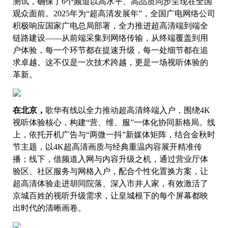
测试，确保了6个频道以高水平、高品质同步呈现在全国
观众面前。2025年为“超高清发展年”，全国广电网络公司
积极响应国家广电总局部署，全力推进超高清端到端全
链路建设——从前端采集到网络传输，从终端覆盖到用
户体验，每一个环节都在提速升级，每一处细节都在追
求卓越。这不仅是一次技术跨越，更是一场视听体验的
革新。
在北京，
歌华有线以全力推动超高清终端入户，围绕4K
视听体验核心，构建“营、维、服”一体化协同新格局。线
上，依托开机广告与“两微一抖”新媒体矩阵，结合金秋时
节主题，以4K超高清画质与经典重温内容展开精准传
播；线下，借频道入网与内容升级之机，通过营业厅体
验区、社区服务与网格入户，配合个性化置换方案，让
超高清体验走进胡同院落、深入市井人家，有效激活了
京城百姓的视听升级需求，让皇城根下的每个屏幕都映
出时代的清晰画卷。