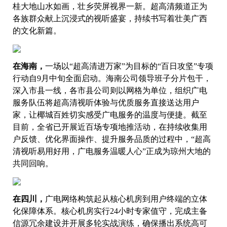
桂大地山水如画，壮乡荧屏视界一新。超高清频道正为
各族群众献上沉浸式的视听盛宴，持续书写着壮美广西
的文化新篇。
在海南，
一场以“超高清进万家”为目标的“百日攻坚”专项
行动自9月中旬全面启动。海南公司领导班子分片包干，
深入市县一线，各市县公司则以网格为单位，组织广电
服务队伍将超高清视听体验与优质服务直接送达用户
家，让椰城百姓切实感受广电服务的温度与便捷。截至
目前，全省已开展近百场专项地推活动，在持续收集用
户反馈、优化界面操作、提升服务品质的过程中，“超高
清视听易用好用，广电服务温暖人心”正成为琼州大地的
共同回响。
在四川，
广电网络构筑起从核心机房到用户终端的立体
化保障体系。核心机房实行24小时专家值守，完成主备
信源冗余建设并开展多轮实战演练，确保播出系统高可