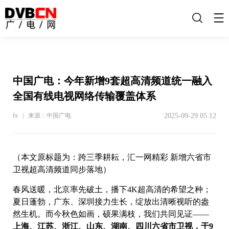
搜
索
中国广电：今年新增9套超高清频道统一融入
全国有线电视网络传输覆盖体系
2025-09-29 05:12
fx | 来源：中国广电
（本文原标题为：跨三季耕耘，汇一网精彩 新增六省市
卫视超高清频道同步落地）
春风送暖，北京率先破土，播下4K超高清的希望之种；
夏日蓬勃，广东、深圳接力生长，绽放出清晰视听的盎
然生机。而今秋色如画，硕果满枝，我们共同见证——
上海、江苏、浙江、山东、湖南、四川六省市卫视，于9