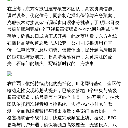
在上海，
东方有线组建专项技术团队，高效协调信源、
调试设备、优化信号，同步制定播出保障与应急预案，
克服技术对接复杂与调试窗口紧张等挑战，于9月23日凌
晨提前顺利完成6个卫视超高清频道在本地网的测试信号
落地，确保28日成功正式开播。此次落地后，东方有线
在播超高清频道总数已达12套。公司同步推进用户宣
传，让申城市民及时知晓、便捷体验，提升超高清服务
的感知度与影响力。超高清落笔有声，为黄浦江的流
光、石库门的烟火，写就新时代的上海故事。
在广西，
依托持续优化的光纤化、IP化网络基础，全区传
输稳定性实现跨越式提升，已成功落地11个中央与省级
超高清频道，信号覆盖全区89个市县、196万用户。技术
团队依托精准视音频监控系统，实行7×24小时实时监
测，全面保障编转码与播出质量；各部门高效协同，严
格遵循联合作战计划，快速完成频道上线、授权、EPG
更新与用户开通，确保新频道高效覆盖、无缝接入。八