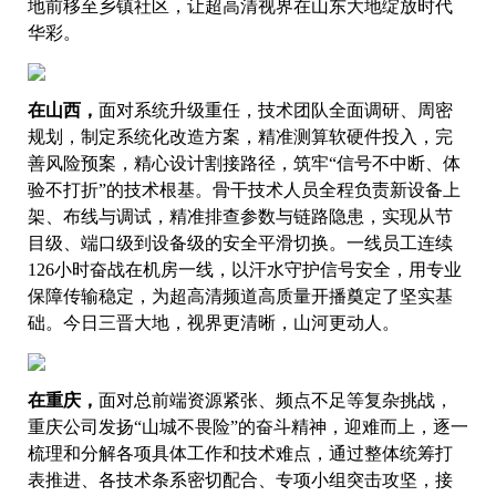
地前移至乡镇社区，让超高清视界在山东大地绽放时代
华彩。
在山西，
面对系统升级重任，技术团队全面调研、周密
规划，制定系统化改造方案，精准测算软硬件投入，完
善风险预案，精心设计割接路径，筑牢“信号不中断、体
验不打折”的技术根基。骨干技术人员全程负责新设备上
架、布线与调试，精准排查参数与链路隐患，实现从节
目级、端口级到设备级的安全平滑切换。一线员工连续
126小时奋战在机房一线，以汗水守护信号安全，用专业
保障传输稳定，为超高清频道高质量开播奠定了坚实基
础。今日三晋大地，视界更清晰，山河更动人。
在重庆，
面对总前端资源紧张、频点不足等复杂挑战，
重庆公司发扬“山城不畏险”的奋斗精神，迎难而上，逐一
梳理和分解各项具体工作和技术难点，通过整体统筹打
表推进、各技术条系密切配合、专项小组突击攻坚，接