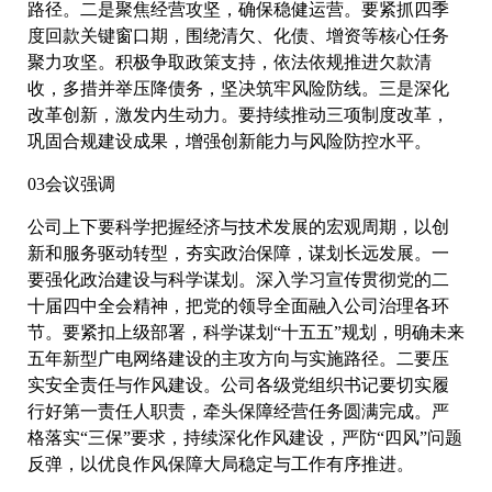
路径。二是聚焦经营攻坚，确保稳健运营。要紧抓四季
度回款关键窗口期，围绕清欠、化债、增资等核心任务
聚力攻坚。积极争取政策支持，依法依规推进欠款清
收，多措并举压降债务，坚决筑牢风险防线。三是深化
改革创新，激发内生动力。要持续推动三项制度改革，
巩固合规建设成果，增强创新能力与风险防控水平。
03会议强调
公司上下要科学把握经济与技术发展的宏观周期，以创
新和服务驱动转型，夯实政治保障，谋划长远发展。一
要强化政治建设与科学谋划。深入学习宣传贯彻党的二
十届四中全会精神，把党的领导全面融入公司治理各环
节。要紧扣上级部署，科学谋划“十五五”规划，明确未来
五年新型广电网络建设的主攻方向与实施路径。二要压
实安全责任与作风建设。公司各级党组织书记要切实履
行好第一责任人职责，牵头保障经营任务圆满完成。严
格落实“三保”要求，持续深化作风建设，严防“四风”问题
反弹，以优良作风保障大局稳定与工作有序推进。