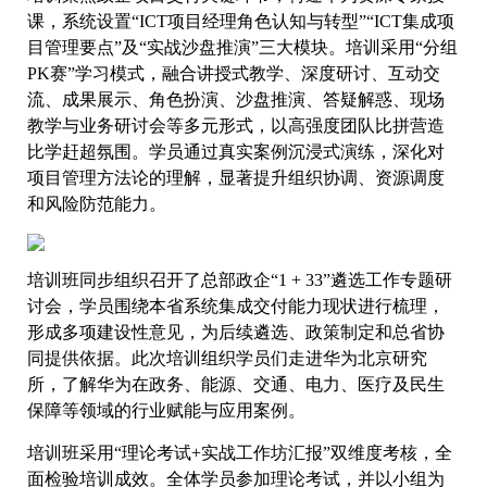
课，系统设置“ICT项目经理角色认知与转型”“ICT集成项
目管理要点”及“实战沙盘推演”三大模块。培训采用“分组
PK赛”学习模式，融合讲授式教学、深度研讨、互动交
流、成果展示、角色扮演、沙盘推演、答疑解惑、现场
教学与业务研讨会等多元形式，以高强度团队比拼营造
比学赶超氛围。学员通过真实案例沉浸式演练，深化对
项目管理方法论的理解，显著提升组织协调、资源调度
和风险防范能力。
培训班同步组织召开了总部政企“1 + 33”遴选工作专题研
讨会，学员围绕本省系统集成交付能力现状进行梳理，
形成多项建设性意见，为后续遴选、政策制定和总省协
同提供依据。此次培训组织学员们走进华为北京研究
所，了解华为在政务、能源、交通、电力、医疗及民生
保障等领域的行业赋能与应用案例。
培训班采用“理论考试+实战工作坊汇报”双维度考核，全
面检验培训成效。全体学员参加理论考试，并以小组为