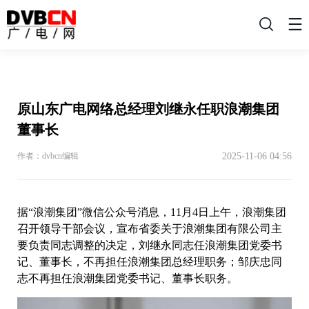
搜
索
原山东广电网络总经理刘继永任职浪潮集团
董事长
2025-11-06 04:56
作者：dvbcn编辑
据“浪潮集团”微信公众号消息，11月4日上午，浪潮集团
召开领导干部会议，宣布省委关于浪潮集团有限公司主
要负责同志调整的决定，刘继永同志任浪潮集团党委书
记、董事长，不再担任浪潮集团总经理职务；邹庆忠同
志不再担任浪潮集团党委书记、董事长职务。