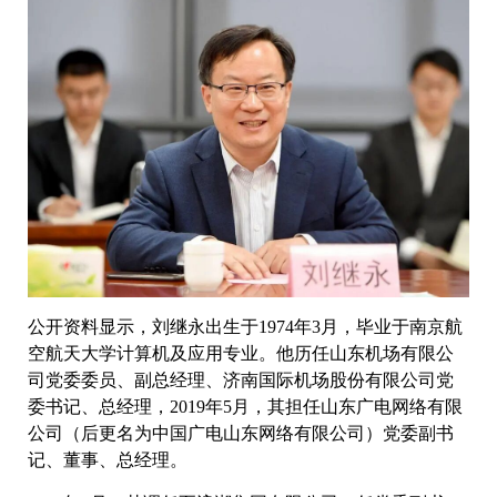
公开资料显示，刘继永出生于1974年3月，毕业于南京航
空航天大学计算机及应用专业。他历任山东机场有限公
司党委委员、副总经理、济南国际机场股份有限公司党
委书记、总经理，2019年5月，其担任山东广电网络有限
公司（后更名为中国广电山东网络有限公司）党委副书
记、董事、总经理。