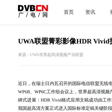
首页
资讯
有线电视
智慧广电
智能终端
5G宽带
IPTV
OTT
UWA联盟菁彩影像HDR Viv
来源：UWA世界超高清视频产业联盟
近日，在瑞士日内瓦召开的国际电信联盟无线电通信
WP6B、
WP6C
工作组会议上，
世界超高清视频
碑式进展：HDR Vivid格式应用文稿成功由
我国超高清方案正式进入国际标准定稿关键阶