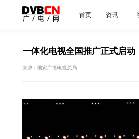
首页
资讯
有线电视
智慧广电
智能终端
5G宽带
IPTV
OTT
一体化电视全国推广正式启动
来源：国家广播电视总局