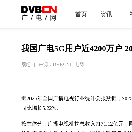
首页
资讯
有线电视
智慧广电
智能终端
5G宽带
IPTV
OTT
我国广电5G用户近4200万户 
颜翊 | 来源：DVBCN广电网
据2025年全国广播电视行业统计公报数据，202
同比增长5.22%。
按主体分，广播电视机构总收入7171.12亿元，