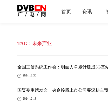
首页
资讯
有线电视
智慧广电
智能终端
5G宽带
IPTV
OTT
TAG：未来产业
全国工信系统工作会：明面力争累计建成5G基站
2024-12-30
国资委重磅发文：央企控股上市公司要深耕主
2024-12-18