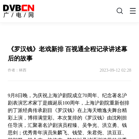
搜
索
《罗汉钱》老戏新排 百视通全程记录讲述幕
后的故事
2023-09-12 02:28
作者：林西
9月8日晚，为庆祝上海沪剧院成立70周年、纪念著名沪
剧表演艺术家丁是娥诞辰100周年，上海沪剧院重新创排
的丁派经典传承剧目《罗汉钱》在上海天蟾逸夫舞台精
彩上演，博得满堂彩。本次复排的《罗汉钱》由沈刚担
任导演，汇聚著名沪剧演员程臻、吴争光、洪立勇、钱
思剑；优秀青年演员朱麟飞、钱莹、朱君尧、洪豆豆、