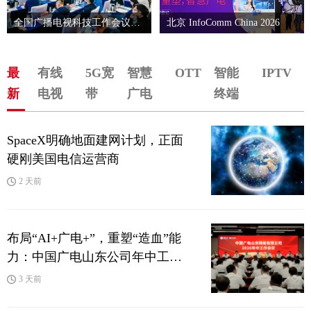
全国广播电视科技工作会议在
北京 InfoComm China 2026
京召开
最
有线
5G宽
智慧
OTT
智能
IPTV
新
电视
带
广电
终端
SpaceX明确地面建网计划，正面
硬刚美国电信运营商
2 天前
布局“AI+广电+”，重塑“造血”能
力：中国广电山东公司年中工作
会释放全面转型强烈信号
3 天前