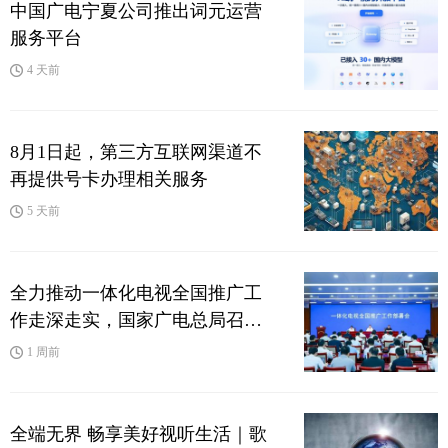
中国广电宁夏公司推出词元运营
服务平台
4 天前
8月1日起，第三方互联网渠道不
再提供号卡办理相关服务
5 天前
全力推动一体化电视全国推广工
作走深走实，国家广电总局召开
最新会议
1 周前
全端无界 畅享美好视听生活｜歌