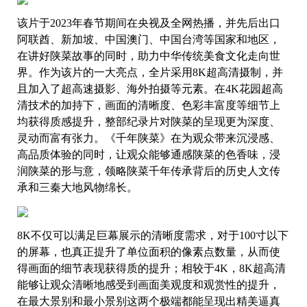
该片于2023年春节期间在央视及全网热播，并先后出口
阿联酋、新加坡、中国澳门、中国台湾等国家和地区，
在讲好陕菜故事的同时，助力中华传统美食文化走向世
界。作为该片的一大亮点，全片采用8K超高清摄制，并
且加入了超高速摄影、海外拍摄等元素。在4K花园超高
清技术的加持下，画面的清晰度、色彩丰富度等细节上
均获得质感提升，整部纪录片对陕菜的呈现更为深度、
灵动而富有张力。《千年陕菜》在为观众带来沉浸感、
高品质体验的同时，让观众能够通感陕菜的色香味，浸
润陕菜的形与意，领略陕菜千年传承背后的历史人文传
承和三秦大地风物绵长。
8K不仅可以满足巨幕展示的清晰度需求，对于100寸以下
的屏幕，也真正提升了单位面积的像素点数量，从而使
得画面的细节表现获得质的提升；相较于4K，8K超高清
能够让观众清晰地感受到画面美观度和观赏性的提升，
在最大景别和最小景别这两个极端都能呈现出精美逼真