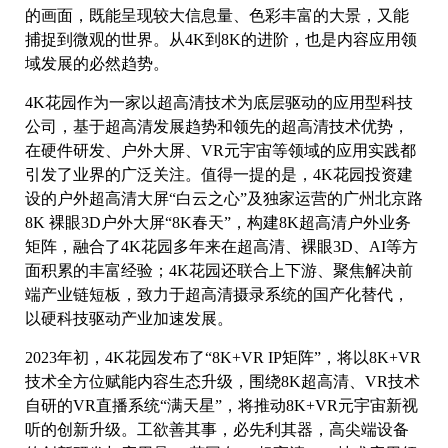
的画面，既能呈现较大信息量、色彩丰富的大景，又能
捕捉到微观的世界。从4K到8K的进阶，也是内容应用领
域发展的必然趋势。
4K花园作为一家以超高清技术为底层驱动的应用型科技
公司，基于超高清发展趋势和领先的超高清技术优势，
在硬件研发、户外大屏、VR元宇宙等领域的应用实践都
引发了业界的广泛关注。值得一提的是，4K花园投资建
设的户外超高清大屏“白云之心”及独家运营的广州北京路
8K 裸眼3D户外大屏“8K春天”，构建8K超高清户外业务
矩阵，融合了4K花园多年来在超高清、裸眼3D、AI等方
面积累的丰富经验；4K花园还联合上下游、聚焦解决前
端产业链短板，致力于超高清摄录系统的国产化替代，
以硬科技驱动产业加速发展。
2023年初，4K花园发布了“8K+VR IP矩阵”，将以8K+VR
技术全方位赋能内容生态升级，围绕8K超高清、VR技术
自研的VR直播系统“满天星”，将推动8K+VR元宇宙新视
听的创新升级。工欲善其事，必先利其器，高尖端设备