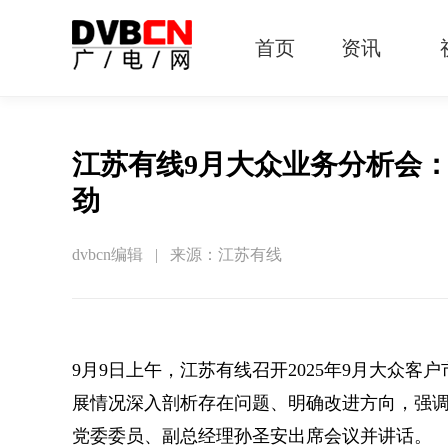
首页
资讯
有线电视
智慧广电
智能终端
5G宽带
IPTV
OTT
江苏有线9月大众业务分析会：
劲
dvbcn编辑 | 来源：江苏有线
9月9日上午，江苏有线召开2025年9月大众
展情况深入剖析存在问题、明确改进方向，强
党委委员、副总经理孙圣安出席会议并讲话。