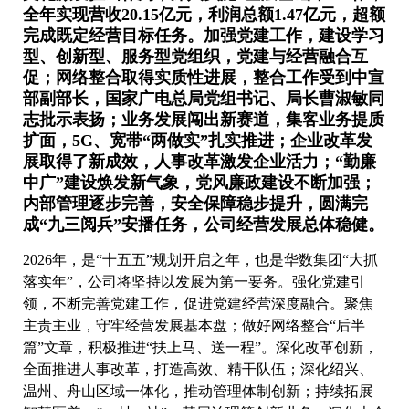
全年实现营收20.15亿元，利润总额1.47亿元，超额
完成既定经营目标任务
。加强党建工作，建设学习
型、创新型、服务型党组织，党建与经营融合互
促；网络整合取得实质性进展，整合工作受到中宣
部副部长，国家广电总局党组书记、局长曹淑敏同
志批示表扬；业务发展闯出新赛道，集客业务提质
扩面，5G、宽带“两做实”扎实推进；企业改革发
展取得了新成效，人事改革激发企业活力；“勤廉
中广”建设焕发新气象，党风廉政建设不断加强；
内部管理逐步完善，安全保障稳步提升，圆满完
成“九三阅兵”安播任务，公司经营发展总体稳健。
2026年，是“十五五”规划开启之年，也是华数集团“大抓
落实年”，公司将坚持以发展为第一要务。强化党建引
领，不断完善党建工作，促进党建经营深度融合。聚焦
主责主业，守牢经营发展基本盘；做好网络整合“后半
篇”文章，积极推进“扶上马、送一程”。深化改革创新，
全面推进人事改革，打造高效、精干队伍；深化绍兴、
温州、舟山区域一体化，推动管理体制创新；持续拓展