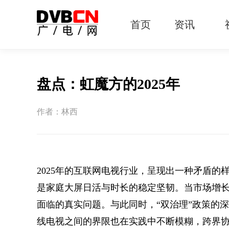
首页
资讯
有线电视
智慧广电
智能终端
5G宽带
IPTV
OTT
盘点：虹魔方的2025年
作者：林西
2025年的互联网电视行业，呈现出一种矛盾
是家庭大屏日活与时长的稳定坚韧。当市场增
面临的真实问题。与此同时，“双治理”政策的深入
线电视之间的界限也在实践中不断模糊，跨界