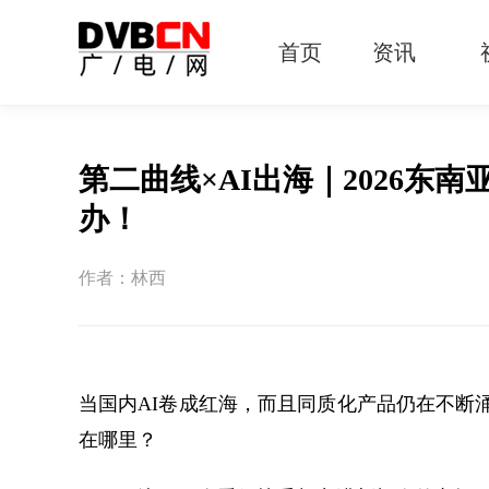
首页
资讯
有线电视
智慧广电
智能终端
5G宽带
IPTV
OTT
第二曲线×AI出海｜2026东
办！
作者：林西
当国内AI卷成红海，而且同质化产品仍在不断涌
在哪里？