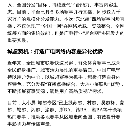
入、全国分发”目标，持续迭代平台能力、丰富内容生
态。目前，平台已具备多场赛事并行直播、同步送入千
家万户的规模化分发能力。本次“东北超”四场赛事同步直
播，不仅体现了“全国一网”在网络承载、资源整合、全网
统筹方面的集约效能，也是广电行业“局台网”协同发力的
重要实践。
城超契机：打造广电网络内容差异化优势
近年来，全国城市联赛快速兴起，群众体育赛事已成为
全民健身推广、城市活力展现的重要窗口。中国广电坚
持以用户为中心，以城超赛事为抓手，积极打造自身内
容特色，充分发挥“直播点播结合、大屏小屏联动”优势，
不断拓展赛事资源，满足用户高品质视听需求。
目前，大小屏“城超专区”已上线苏超、村超、吴越杯、蒙
超、赣超、湘超、渝超、浙BA、赣BA、湘BA等十余项
热门赛事，推动各地赛事从区域走向全国，有效提升赛
事影响力与传播声量。