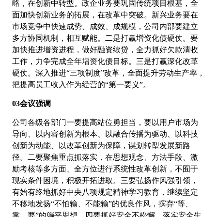
略，在创新中转型。政企业务要巩固传统项目根基，全
面加快创新业务的拓展，在改革中突破。新兴业务要在
市场竞争中快速成势、成效、成规模，公司内部要建立
多方协同机制，相互赋能。二是打赢增资化债硬仗。要
加快推进增资进程，做好融资续贷，全力抓好欠款清收
工作，力争完成全年增资化债目标。三是打赢深化改革
硬仗。深入推进“三项制度”改革，全面提升劳动生产率，
把提高员工收入作为经营的“第一要义”。
03会议强调
公司各级各部门一要提高站位勇担当，要以用户市场为
导向、以内容创新为根本、以融合传播为驱动、以科技
创新为动能、以改革创新为保障，谋划转型发展新路
径。二要聚焦重点抓落实，在思想观念、方法手段、激
励考核等多方面、全方位进行系统性改革创新，不囿于
现实条件困境，积极开拓进取。三要弘扬作风强引领，
有始有终地抓好中央八项规定精神学习教育，继续坚定
不移地发扬“不怕输、不能输”的优良作风，摈弃“等、
靠、要”的躺平思想。四要抓好安全不松懈，落实安全生