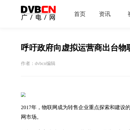
首页
资讯
有线电视
智慧广电
智能终端
5G宽带
IPTV
OTT
呼吁政府向虚拟运营商出台物
作者：dvbcn编辑
2017年，物联网成为转售企业重点探索和建
网市场。