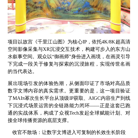
项目以故宫《千里江山图》为核心IP，依托4K/8K超高清
空间影像采集与XR沉浸交互技术，构建可步入的东方山
水叙事空间。观众以“御画师”身份进入画境，在画灵引导
下完成一段关于修复与探索的沉浸旅程，实现传世名画
的当代表达。
展出现场引发的体验热潮，从侧面印证了市场对高品质
数字文博内容的真实需求。更重要的是，这一项目验证
了MAIπ幂次生长平台从顶级IP获取、AIGC内容生产到线
下沉浸式场景运营的全链路能力闭环——正是这套已跑
通的实战体系，构成了众视Tech发起全球赋能计划、对
接全球传播资源的底层支撑。
收官不散场：让数字文博进入可复制的长效生长阶段