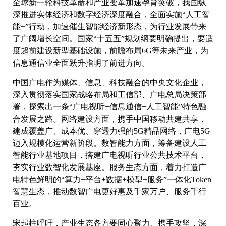
全球新一轮科技革命和产业变革加速孕育突破，我国纵
深推进实体经济和数字经济深度融合，全面实施“人工智
能+”行动，加速催生智能经济新形态，为行业发展带来
了广阔增长空间。国家“十五五”规划纲要明确提出，要适
度超前建设新型基础设施，前瞻布局6G等未来产业，为
信息通信业全面跃升指明了前进方向。
中国广电作为媒体、信息、科技融合的中央文化企业，
深入贯彻落实国家战略布局和工信部、广电总局决策部
署，探索出一条“广电视听+信息通信+人工智能”特色融
合发展之路。网络建设方面，携手中国移动共建共享，
建成覆盖广、成本优、穿透力强的5G精品网络，广电5G
迈入规模化运营新阶段。数智能力方面，筹备建设人工
智能行业基地项目，搭建广电视听行业公共技术平台，
夯实行业数智化发展基座。服务生态方面，着力打造广
电特色鲜明的“算力+平台+数据+模型+服务”一体化Token
智慧生态，推动数智广电更好惠及千家万户、服务千行
百业。
宋起柱呼吁，产业生态各方要同心聚力、携手攻坚，深