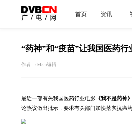
首页
资讯
有线电视
智慧广电
智能终端
5G宽带
IPTV
OTT
“药神”和“疫苗”让我国医药
作者：dvbcn编辑
最近一部有关我国医药行业电影
《我不是药神
论热议做出批示，要求有关部门加快落实抗癌